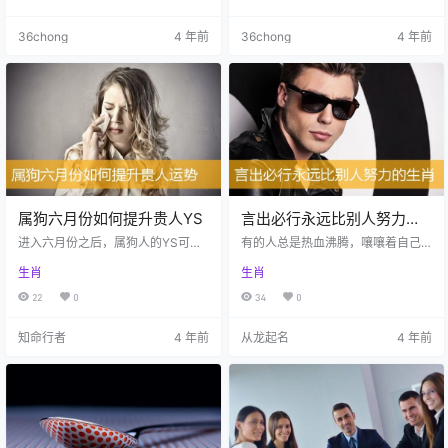
行。下面让我们一起了解一下属狗
一些劫数。不过也有一些人天生善
的人和什么属相人最不合。 生肖龙
缘，遇到事情总是能逢凶化吉。下
36chong
4 年前
36chong
4 年前
和生肖狗对冲，对感情的影响还是
面让我们一起了解一下天生善缘人
挺大的。属龙的人和属狗的人分别
生总是能逢凶化吉的生肖有哪些。
是水库和火库的掌管者。龙狗的性
属羊人性格十分脚踏实地，做事认
格会有很大的差距。属龙人家庭观
真勤奋，他们能够为了事业和家庭
念很强，属狗的人对家庭的态度则
付出自己全部的心力，也很能站在
弱一些，其实并非是属狗的人不爱
别人的立场去思考问题，懂得替人
家，而是更多时候要奔波在外。属
着想，不会凡事只顾着自己。这样
龙的…
的属羊人…
属狗六月份如何提升贵人YS
言出必行永远比别人努力的
生肖
进入六月份之后，属狗人的YS可以
有的人总是热血沸腾，嚷嚷着自己
说是相当惨淡了。这个月属狗人要
要多努力，但是却没有实际行动。
生肖
生肖
放宽自己的心态，好好面对生活、
而有的人要么不说，要么就言出必
工作上的问题。下面让我们一起了
行，永远都比别人更加努力。下面
22
0
34
0
解一下属狗六月份如何提升贵人Y
让我们一起了解一下言出必行永远
S。 YS指数：87 情感：情感桃花开
比别人努力的生肖有哪些。 属马的
知命行者
4 年前
从龙起名
4 年前
始回升。 事业：事业官运略有下
人在生活和工作中，不会只是喊口
降。 财运：本月财运需要入库。 健
号，他们每时每刻都努力着，很走
康：防止过敏不得麻痹。 投资：投
心。短时间内可能一无所获，但属
资借贷隔岸观火。 方位：南方是你
马人也不会轻易放弃希望。他们每
幸运方位。 提醒：调理才是硬道理
天忙忙碌碌，时而充满动力，时而
哦。 进入2018年，属狗人的贵人就
疲惫不堪，很努力地在做着他想做
是属羊人。属狗…
的事情，最终能把别人远远甩在身