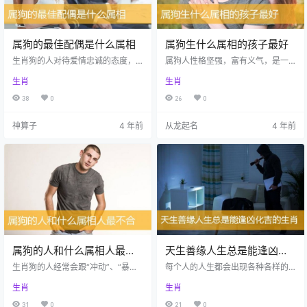
属狗的最佳配偶是什么属相
属狗生什么属相的孩子最好
生肖狗的人对待爱情忠诚的态度，
属狗人性格坚强，富有义气，是一
最无法忍受的就是伴侣的背叛。他
个非常忠诚的现实主义者。他们脚
生肖
生肖
们在感情中缺乏安全感，喜欢主导
踏实地，性格忠厚，往往是一个相
感情进度，但是希望伴侣有自己的
当合格的父母。下面让我们一起了
38
0
26
0
想法。下面让我们一起了解一下属
解一下属狗生什么属相的孩子最
狗的最佳配偶是什么属相。 属狗的
好。 从生肖地支来看，戌狗与卯兔
神算子
4 年前
从龙起名
4 年前
最佳配偶是什么属相,狗最佳配偶属
六合，因此属狗的人最宜生个属兔
相是什么 一、属狗的最佳配偶是什
的孩子，其次是与寅虎午马三合，
么属相 戌狗与卯兔六合，因此最宜
所以属狗的父母也可以生属虎或属
找个属兔的对象，所以属狗人适合
马的孩子。戌狗和辰龙相冲，因此
找一个属兔的对象，此乃上上等婚
属狗的父母忌讳生属龙的孩子。戌
配。其次是与寅虎午马三合，故也
狗又与未羊丑牛构成三刑，故属狗
宜找个属虎属马的，此乃上等婚
的人不宜生属羊属牛的孩子。戌狗
配。…
又与酉鸡相…
属狗的人和什么属相人最不
天生善缘人生总是能逢凶化
合
吉的生肖
生肖狗的人经常会跟“冲动”、“暴躁”
每个人的人生都会出现各种各样的
等词语联系在一起。实际上，属狗
坎坷和波折，也难免会遇到一些比
生肖
生肖
人是一个做事情很专注的人，他们
较凶险的情况。任何人都不想遇到
认定了目标之后就会特别坚定前
危险，但是有的人却注定无法避免
31
0
21
0