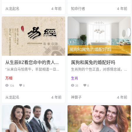
情况会变得很好呢？ 1，马年生肖
1、如果正财星或偏财星在年柱上的
从龙起名
4 年前
知命行者
4 年前
属鼠的人 有人可能认为子午冲，属
人，大多是恋爱婚姻属于比较早的
鼠的人2014年犯太岁，但从职业预
时间段；如果正财星或偏财星在月
测师的角度看，却并非如此，因为
柱上的人，那大多是正常年龄段婚
子午为天地之道路，午冲子，多主
姻的居多；如果正财星或偏财星在
动，而非凶，故属鼠的人在2014年
时柱上的人，那大多是晚婚的为
多变动，而又机会获得事业上的超
多。 2、BZMP中，有多个财
级变动…
星的人，一般来说…
从生辰BZ看您命中的贵人和
属狗和属兔的婚配好吗
小人
“从来白马怕青牛，羊鼠相逢一旦
生肖狗的个性正直，对感情忠诚，
休。蛇见猛虎如刀断，猪遇猿猴不
脑子里有一套自己的处事原则，不
万相
生肖
到头。龙逢兔儿云端去，金鸡见犬
轻易违背，也不会轻易受到外界的
泪交流”。 这是民间合婚的口诀，基
影响。属兔人对感情容易摇摆不
134
0
35
0
本的含义就是属相不合而不能结
定，过于心软。下面让我们一起了
婚，同理在人际关系相处上也使
解一下属狗和属兔的婚配好不好。
从龙起名
4 年前
神算子
4 年前
用，多数犯小人都和属相有关系
属狗的出生时间：1922、1934、19
的，不可不知！属相不能起决定作
46、1958、1970、1982、1994、
用，但参考作用很大，对多数人来
2006、2018 因为属狗和属兔的人
说，要知道利于和不利自己的属
六合，和属虎属马的人三合，因
相，不利自己的多是命中的“小人”，
此，属狗人适合找以上几个属相婚
利于自己的多是命中的“贵人”！ 属
配，为上上等婚配。 属狗的人和属
相上看命中的小人方法： 1、…
龙的人…