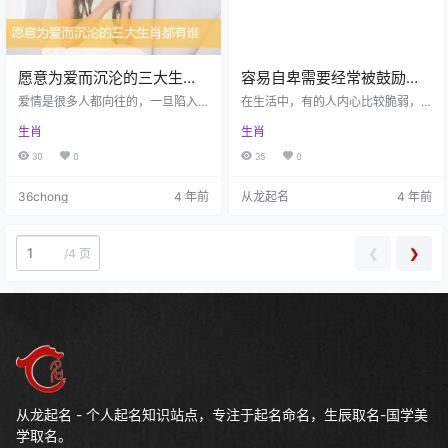
人在恋…
难有太大…
愿意为爱而沉沦的三大生肖
容易自卑需要经常被鼓励的
都有谁
生肖
爱情是很多人都向往的，一旦陷入
在生活中，有的人内心比较脆弱，
爱情中，很多人就会变得非常的着
个性自卑，很容易就会想太多。特
生肖
生肖
迷，迷失了自己，迷失了方向，只
别是在遇到挫折的时候，常常都会
能够为对方而活。爱情是甜蜜的，
胡思乱想，需要别人的安慰。下面
30
0
35
0
在追求爱情的道路上是曲折的，但
一起来看看容易自卑需要经常被鼓
是还是有人愿意为了爱情沉沦，愿
励的生肖有哪些！ 属龙的人本身就
36chong
4 年前
从龙起名
4 年前
意为爱付出。下面一起来看看愿意
是很没有安全感的人，他们在生活
为爱而沉沦的三大生肖都有谁！ 属
中害怕孤独，喜欢团队生活，依赖
蛇的人给人的印象不好，在别人的
别人。属龙的人不管是做什么事情
心中是喜怒无常，性格不太好的。
都没有主见，喜欢询问别人的意
❮
❯
/
4 页
但是属蛇的人一旦陷入爱情的时候
见。因为属龙人感觉自己很自卑，
却十分愿意为爱付出，他们给对方
对自己失去信心，又害怕事情处理
足够的安全感。属蛇的人愿意为了
得不够周全，要是反对他们的同时
爱情沉沦…
需要多鼓励…
从龙起名 - 个人起名知识站点，专注于起名命名，生辰取名-国学美
学取名。