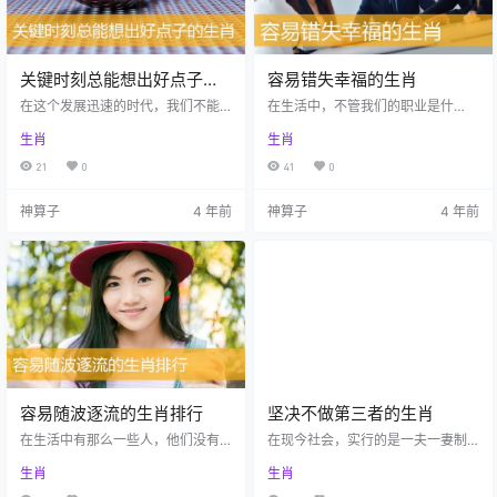
后。 属…
关键时刻总能想出好点子的
容易错失幸福的生肖
生肖
在这个发展迅速的时代，我们不能
在生活中，不管我们的职业是什
一成不变的埋头做事，很多事情需
么，我们都在向着同一个目标前
生肖
生肖
要有更多的创意和想法才能进步。
进，那就是幸福，追求幸福的脚步
我们在这个社会中，应该努力做一
不能停止，但很多人却会在分岔路
21
0
41
0
个有想法的人。下面让我们一起了
口停下来而不知如何选择，停下的
解一下关键时刻总能想出好点子的
脚步很容易让他们错过良缘，错失
神算子
4 年前
神算子
4 年前
生肖有哪些。 属蛇的人一直以来都
自己的幸福。那么在十二生肖中，
特别机灵，和身边的人比起来，他
到底哪些生肖容易错失幸福呢？下
们的反应能力和头脑都是拔尖的。
面就让华人KY网来为大家解析容易
在生活中，他们经常耍一些小聪明
错失幸福的生肖。 生活中的属狗人
跟身边的人开一些无伤大雅的玩
大多比较现实，他们往往都会认
笑。不过要是在紧急的情况下，他
为，只有付出努力，才能获得自己
们的头脑也能发挥很大的作用。 属
想要的。对于YQ这件事，总觉得不
羊的人虽…
是那样靠谱…
容易随波逐流的生肖排行
坚决不做第三者的生肖
在生活中有那么一些人，他们没有
在现今社会，实行的是一夫一妻制
坚定的立场，缺乏判断是非的能
度，但总有人对此并不满足，总想
生肖
生肖
力，别人说什么他们就信什么，一
着要“尝尝鲜”，因此“婚外情”、“包
直都在跟着别人的脚步走，人们就
小三”等在现今已是屡见不鲜。爱是