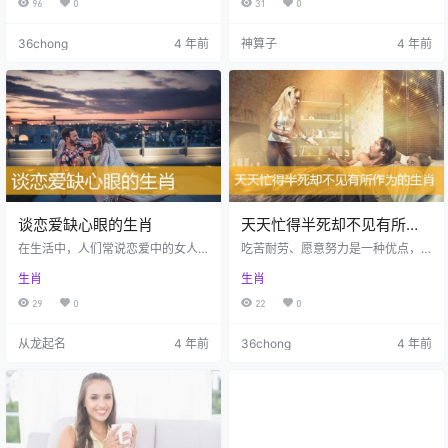
96
0
31
0
称这种人“随波逐流”，就好像树叶漂
没有对错的，只有人的选择才有对
浮在水面上随着波浪起伏一般。那
错之分，因此有些人在面临选择的
36chong
4 年前
神算子
4 年前
么在十二生肖中，到底哪些生肖容
时候，坚决不会做第三者。那么在
易随波逐流呢？下面请看华人KY网
十二生肖中，到底哪些生肖坚决不
为大家带来的：容易随波逐流的生
做第三者呢？下面就让华人KY网来
肖排行。 生活中的属狗人生性比较
为大家解析坚决不做第三者的生
保守谨慎，为人比较懦弱，因此他
肖。 生活中的属狗人大多比较理
们在做事情的时候会害怕困难，患
性，很多人都说难得糊涂，属狗人
得患失，看到有权势的人就自然生
却连给自己糊涂地自私一次的机会
起胆…
都…
谈恋爱缺心眼的生肖
天天忙得半死却不见有所作
为的生肖
在生活中，人们常说恋爱中的女人
吃苦耐劳、愿意努力是一种优点，
智商为零，事实上，不只是女性如
但是如果努力错了方向或者用错了
生肖
生肖
此，很多男人在谈恋爱的时候智商
方法， 那么再怎么忙碌也是徒劳。
也不高，最常见的表现就是，他们
下面让我们一起了解一下天天忙得
29
0
22
0
在恋爱的时候突然就变得缺心眼起
半死却不见有所作为的生肖有哪
来，有时候明摆着的事情，他们却
些。 属马的人虽然看上去极为能
从龙起名
4 年前
36chong
4 年前
总是视而不见，真让人感到智商捉
干， 也任劳任怨，但是其实这只是
急。那么在十二生肖中，到底哪些
他们给外人的一种假象而已。许多
生肖谈恋爱缺心眼呢？下面就让华
属马的人天生就闲不住，坐不住，
人KY网来为大家解析谈恋爱缺心眼
做事情的时候经常三心二意，不走
的生肖。 生活中的属狗人大多比较
心，没耐心，专注度不够，所以经
直率，他们行事喜欢直来直往，本
常徒劳无功。因此，属马人虽然看
身就给人一种傻乎乎的感觉。属狗
似总是忙个不停，却在事业方面很