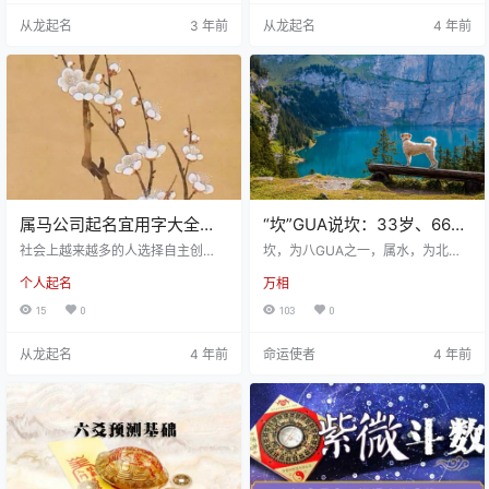
司时公司起名的用字有所不同，属
统文化的重要部分，顺序排列为子
从龙起名
3 年前
从龙起名
4 年前
马人开公司适合用哪些字呢？ 生肖
鼠、丑牛、寅虎、卯兔、辰龙、巳
马开公司宜用字 【彡】彬、彤、
蛇、午马、未羊、申猴、酉鸡、戌
形、彦、雕、影、衫、等有(彡)字形
狗、亥猪。 古时起名，有配合本人
与部首。 【糸】红、绒、绥、纪、
生肖之俗，并认为配合好坏，将影
纣、约、纾、等有(糸)字形与部首。
响这个人一生的JX。例如，属老鼠
【巾】布、市、帛、帝、常、裳、
的，叫个柳字，子卯相刑，自己与
帆、等有(巾)字形与部首。…
自己过不去。类似的还有属龙的叫
默字…
属马公司起名宜用字大全免
“坎”GUA说坎：33岁、66
费 旺运的企业取名推荐
岁、73岁… 人一辈子到底有
社会上越来越多的人选择自主创
坎，为八GUA之一，属水，为北，
业，在创业的过程当中成立一个公
多少道“坎”？
“坎”通“槛”，也有“坎坷”“门槛”的寓
个人起名
万相
司都少不了公司起名，不同的创业
意，坎在八宅中为“绝命”本位。“xx
者自身YS也会影响到公司的发展，
岁是道坎”是个老生常谈的话题，形
15
0
103
0
十二生肖不同生肖属相的人在开公
容多少岁容易有难。有几个岁数最
司时公司起名的用字有所不同，属
常被人提到，比如33岁，南方有“三
从龙起名
4 年前
命运使者
4 年前
马人开公司适合用哪些字呢？ 生肖
十三，乱刀斩”的说法，北方常说“三
马开公司宜用字 【彡】公司起名
十三，大拐弯”。 也有很多地方有36
彬、彤、形、彦、雕、影、衫、等
岁做寿酒的习俗，原因就在于这年
有(彡)字形与部首。 【糸】红、绒、
容易过得结巴，要大家一起来助
绥、纪、纣、约、纾、等有(糸)字形
力。而后还有45岁，再往后就是更
与部首。 【巾】布、市、帛、帝、
为老生常谈的几句坎儿话： “人过五
常、裳、帆、等有(巾)字形…
十…