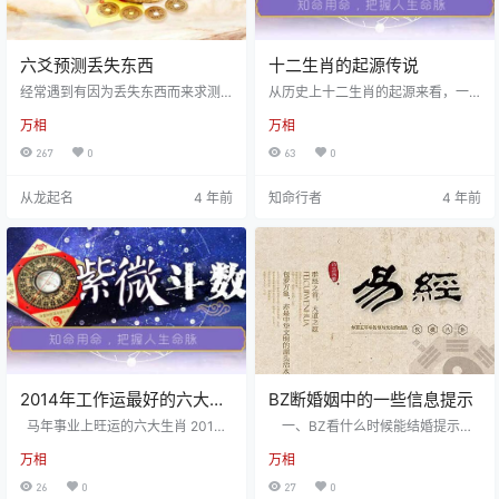
六爻预测丢失东西
十二生肖的起源传说
经常遇到有因为丢失东西而来求测
从历史上十二生肖的起源来看，一
的客户，丢失钥匙、钱包、项链、
般把东汉唯物主义思想家王充的名
万相
万相
钱财、电动车等等，五花八门，这
著《论衡》视为最早记载十二生肖
在六爻预测并不难，取准了用神，
的文献。 《论衡·物势》载：“寅，木
267
0
63
0
就好办多了，一般来说，六爻测失
也，其禽，虎也。戌，土也，其
物，看丢失何物分类取用。如六畜
禽，犬也。……午，马也。子，鼠
从龙起名
4 年前
知命行者
4 年前
有失，以子孙爻为用；文书、证件
也。酉，鸡也。卯，兔也。……亥，
有失取父爻用，贵重之物无论何物
豕也。未，羊也。丑，牛也。……
都要以财爻为主来看。别的奇形怪
巳，蛇也。申，猴也。”以上引文，
状的物品各有对应的用神，具体细
只有十一种生肖，所缺者为龙。该
则如下： A，失物可寻之象：（1）
书《言毒篇》又说：“辰为龙，巳为
用神在内GUA本官，无伤无劫，失
蛇，辰、巳之位在东南，这便是十
物未出家门，可寻。（2）用神旺
二生肖的最早文献记载了。 再以…
相…
2014年工作运最好的六大生
BZ断婚姻中的一些信息提示
肖
马年事业上旺运的六大生肖 2014
一、BZ看什么时候能结婚提示：
年到了，又有很多人在关注自己马
很多人都关心自己的另一半什么时
万相
万相
年的YS，人们都是希望工作一帆风
候能到来，什么时候会结婚，通过B
顺，升职加薪，家庭和睦，财运旺
ZML可以看出大概会在什么时候结
26
0
27
0
旺，那么在甲马年哪些生肖的工作
婚。 男性看财星；