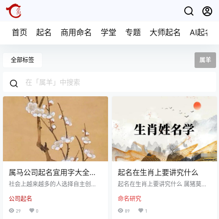
首页
起名
商用命名
学堂
专题
大师起名
AI起名
全部标签
属羊
属马公司起名宜用字大全免
起名在生肖上要讲究什么
费 旺运的企业取名推荐
社会上越来越多的人选择自主创
起名在生肖上要讲究什么 属猪莫叫
业，在创业的过程当中成立一个公
虎，属羊莫叫郎。起名也要讲究符
公司起名
命名研究
司都少不了公司起名，不同的创业
合属相。属相，即十二生肖，是中
者自身YS也会影响到公司的发展，
国与十二地支相配以人出生年份的
29
0
89
1
十二生肖不同生肖属相的人在开公
十二种动物，用于记年，是中国传