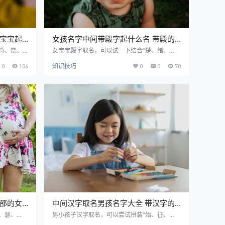
女宝宝起
女孩名字中间带殿字起什么名 带殿的
女孩名字沉稳推荐
符、饶、
女宝宝殿字取名，可以试一下结合“楚、绪、
女娃儿起
合、贺、适、承、壹、瑟”等非凡的字。女婴儿
0
106
知识技巧
0
0
70
给稚子找名
起名用殿字大富大贵，因此众多家人在给孩子取
一起来看看
名字时都想利用。下面就跟小编一起来了解一下
ng 寓意解
吧。 优质精选美名推荐： 殿楚 diàn chǔ 寓意解
意为懂得感
释：楚：指清晰，鲜明，整洁。取名寓意目标清
fú dē
晰、通晓事理，可成大事者。 殿绪 diàn xù 寓意
饶 dēng
解释：绪：意为头绪、事业的开始。 殿合 diàn h
é 寓意解释：合：意为全、满、…
带邵的女
中间汉字取名男孩名字大全 带汉字的
男孩名字清纯属虎
、瑟、
男小孩子汉字取名，可以尝试拼装“始、征、
文汉字。
北、疏、广、铸、竞、遂”等优异的中文字。男