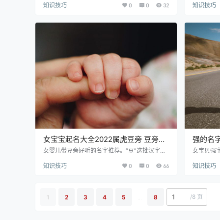
知识技巧
0
0
32
知识技巧
鉴。有许多娃儿生来WX少金，父母们都想结合
以参照。
金元素来给稚子找一个顺口美观的名字，希望名
结合木元
字可以给宝宝带来红运。对宝宝起名感兴趣的一
名字会给
起来看看吧。 褚姓男孩名字精选推荐： 褚锐 ch
了解一下吧
ǔ ruì 寓意解释：锐：指兵器锋利，取名意为敏
g yuà
锐、灵敏。 褚齐 chǔ qí 寓意解释：齐：意为整
丰献 fēn
齐一致、齐全。（jì）指调剂、药剂、成功…
献礼。取
女宝宝起名大全2022属虎豆旁 豆旁字
强的名
取名女孩名字
女孩名
女婴儿带豆旁好听的名字推荐。“豆”这批汉字给
女宝贝强
孩子起名非常顺耳适宜。名字伴同小孩的一世，
度、光、
知识技巧
0
0
66
知识技巧
大多家长都为小娃取个美名发愁。一起来看下这
孩子取名
个文章学习下，怎么给宝宝的取名吧。 优质精选
童挑美名
美名推荐： 湘豆 xiāng dòu 寓意解释：湘：指湘
大全学习下
江，也指湖南。 豆：指豆类植物、小豆子。 任
zhé 寓
/
8 页
1
2
3
4
5
...
8
豆 rén dòu 寓意解释：任：指相信、依赖、任
意、途径。 
用、重任。 豆：指豆类植物、小豆子。 以豆 yǐ
玉，喻美好
dòu 寓意解释：以：指用，…
g 寓意解