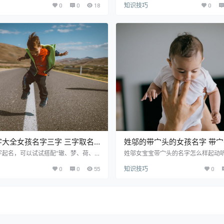
0
0
18
知识技巧
0
有许多小娃生来WX缺木，家长们皆想
女宝宝起名用邵字内涵诗意，因此众
素来给宝贝挑个顺口好听的名字，指望
婴儿起名字时都想巧用。希望本篇相
小孩子带来红运。下面就跟小编一起来
够帮到你。 优质精选美名推荐： 邵盈 sh
。 丰姓男孩名字精选推荐： 丰愿 fēn
寓意解释：盈：意为充盈、丰富、轻盈。
n 寓意解释：愿：指乐意，想要，希望。
hào xīng 寓意解释：星：指能发光
g xiàn 寓意解释：献：指奉献、贡献、
天体。 邵瑟 shào sè 寓意解释：瑟
名寓意具有奉献精神，并做出突…
的样子。 邵允 shào…
字大全女孩名字三字 三字取名
姓邬的带宀头的女孩名字 带
字寓意强
女孩名字大全集
字起名，可以试试搭配“辙、梦、荷、
姓邬女宝宝带宀头的名字怎么样起动听
紫、筝、原”等优良的精品汉字。女小
宜、宛、寒、寓、宣”这些中文汉字值
0
0
55
知识技巧
0
用强字押韵好听，因而许多父母在给儿
众多家长想给婴儿找个带宀头的名字
时都想妙用。看看这篇优秀的孩子取名
格外悦耳漂亮，也可以为孩子带来好Y
吧。 优质精选美名推荐： 强辙 qiáng
看下今年宝宝起名有什么好听的名字吧
意解释：辙：指车轮压的痕迹，引申指主
孩名字精选推荐： 邬宪 wū xiàn 寓
强瑶 qiáng yáo 寓意解释：瑶：美
指宪章、法令。取名寓意庄重，严谨，
，珍贵，光明洁白。 强梦 qiáng mèn
道宜 wū dào yí 寓意解释：道：意
释：梦：指梦幻…
律、事理、德行。取名寓意道德高尚