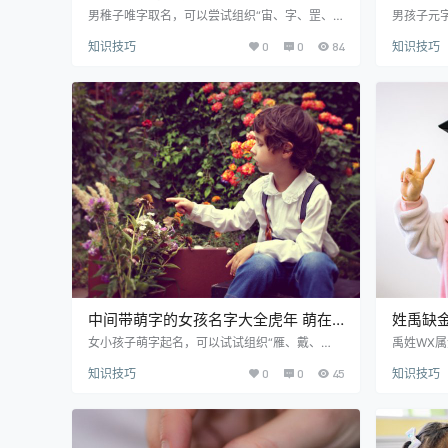
面带两字男孩名字
寓意好
男稚子唯字取名，可以尝试组织“宙、字、罡、
男孩子元
义、申、崇、涌、满”等良好的中文汉字。男宝
岳、夜、
知识技巧
0
0
84
知识技巧
宝起名用唯字漂亮新颖，因此大多家长在给婴儿
起名用元
选名字时都想运用。需要起名的可以详细看看。
名字时都
优质精选美名推荐： 唯宙 wéi zhòu 寓意解释：
下。 优质精
宙：指宇宙。 字唯 zì wéi 寓意解释：字：指文
释：耘：
字、汉字、字符、字句。 罡唯 gāng wéi 寓意解
满，成就斐然
释：罡：古星名，即北斗七星的柄。 唯义 wéi yì
指庭院、庭宇
寓意解释：义：意…
释：训：
中间带萌字的女孩名字大全虎年 萌在
姓禹缺
中间的女孩名字
男宝宝
女小孩子萌字起名，可以试试组织“雁、戴、
禹姓WX
顾、枢、途、声、榕、沛”等良好的好字。女儿
尚、上、
知识技巧
0
0
45
知识技巧
童取名用萌字内涵诗意，于是比较多父母在给孩
有许多娃
童起名时都想使用。希望本篇相关的文章能够帮
素来给稚
到你。 优质精选美名推荐： 萌雁 méng yàn 寓
可以给宝
意解释：雁：指大雁。取名寓意胸怀壮志，前程
看。 禹姓男
远大。 萌戴 méng dài 寓意解释：戴：指尊奉，
意解释：皝：