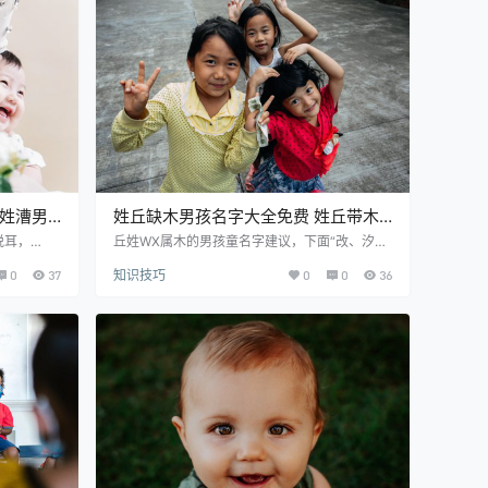
保护身体。
àng huī 寓意解释：望：意为希望、名望、期
待。取名寓意期望健康幸福，事业有成。 晖：…
 姓漕男
姓丘缺木男孩名字大全免费 姓丘带木
男孩名字简洁大方
悦耳，
丘姓WX属木的男孩童名字建议，下面“改、汐、
下。良多父
桓、关、悝、椿、戎、校”这批精品汉字不妨参
0
37
知识技巧
0
0
36
这批名字相
考。有比较多幼儿生来WX欠木，父母们无不想
希望本篇相
结合木元素来给娃儿起一个吉祥美满的名字，梦
精选推荐：
想名字会给稚子带来好运。需要起名的可以详细
：形容名声很
看看。 丘姓男孩名字精选推荐： 丘改汐 qiū gǎi
申指孩子，
xī 寓意解释：改：意为改变、改正、改善。 汐：
名时，具有
指夜间的海潮。 丘匡 qiū kuāng 寓意解释：匡：
能成为品德
纠正；匡正。匡谬。 救：匡救…