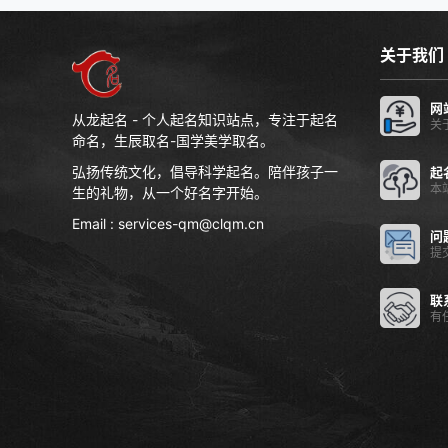
关于我们
网
从龙起名 - 个人起名知识站点，专注于起名
关
命名，生辰取名-国学美学取名。
弘扬传统文化，倡导科学起名。陪伴孩子一
起
本
生的礼物，从一个好名字开始。
Email : services-qm@clqm.cn
问
提
联
有