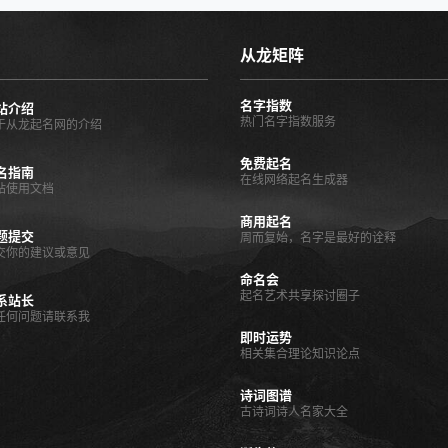
从龙矩阵
名字指数
站介绍
热门名字指数服务
于从龙起名网的介绍
免费起名
名指南
在线网络起名生成器
站使用文档
商用起名
题提交
周而复始，名字是最好的诠释
交你的建议或意见
命名会
起名艺术共享探讨圈子
系站长
任何问题请联系我
即时运势
相关集合理论知识论点
诗词图谱
古诗词诗人名家大全