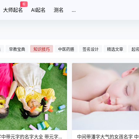
靓
大师起名
AI起名
测名
…
典
早教宝典
知识技巧
中医药膳
签名设计
精选文章
起
字中带元字的名字大全 带元字
中间带潘字大气的女孩名字 