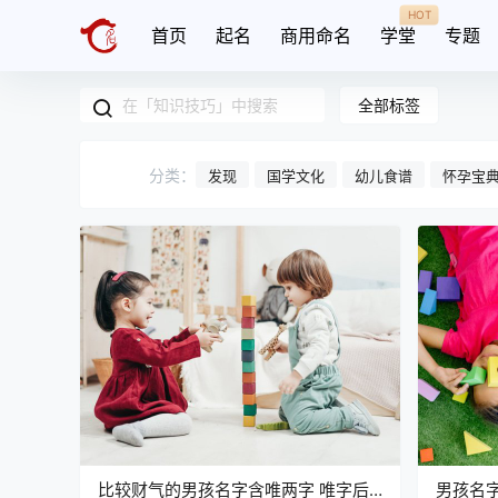
HOT
首页
起名
商用命名
学堂
专题
全部标签
分类：
发现
国学文化
幼儿食谱
怀孕宝
比较财气的男孩名字含唯两字 唯字后
男孩名