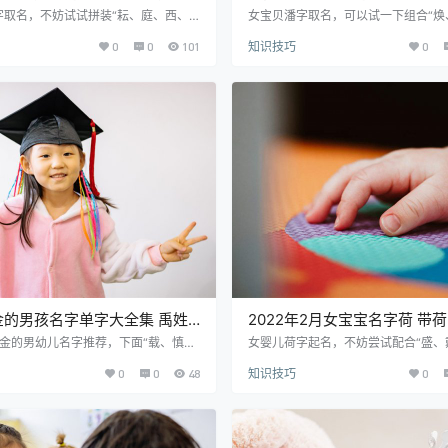
的男孩名字
字的女孩名字配搭
字取名，不妨试试拼装“耘、庭、西、
女宝贝潘字取名，可以试一下组合“焕
胤、悉、豫”等精良的中文字。男小孩
予、昱、钦、枝、杭、蒲”等出色的佳
0
0
101
知识技巧
0
字优雅气质，所以许多父母在给小娃找
孩子起名用潘字顺口美观，那么众多
想善用。有起名需求的可以详细参考
童想名字时都想巧用。本文也许能给
选美名推荐： 耘元 yún yuán 寓意解
感。 优质精选美名推荐： 焕潘 huàn 
意为耘耕。取名寓意努力勤奋，收获满
释：焕：指鲜明、光亮、焕发。取名
。 元庭 yuán tíng 寓意解释：庭：
发、神采飞扬，大显其才，幸福美好。 
、家庭。 训元 xùn yuán 寓意解
qiáo 寓意解释：乔：指乔木、乔迁
指教导、训诫、家训。…
大。 予潘 yǔ pān 寓意解释：予：…
金的男孩名字单字大全集 禹姓
2022年2月女宝宝名字荷 带
起名带金
名字2月生
属金的男幼儿名字推荐，下面“载、慎、
女婴儿荷字起名，不妨尝试配合“盛、
再、修、昇、常”这些佳字可以参考。
坤、良、世、观、富”等出色的字。女
0
0
48
知识技巧
0
儿生来WX缺金，家人们皆想结合金元
用荷字押韵好听，所以众多家长在给
子寻找一个好听聚财的名字，期待名字
时都想利用。有起名需求的可以详细参
宝带来红运。需要起名的可以详细看
质精选美名推荐： 盛荷 shèng hé 
孩名字精选推荐： 禹皝 yǔ huàng 寓
盛：指兴盛、茂盛、丰盛，取名意为盛
 ◎ 古人名用字。 禹载 yǔ zǎi 寓
éng）把东西放进去。 铠荷 kǎi hé 