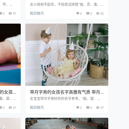
名字寓意女孩名字
、乔、
女小孩祝字起名，不妨尝试拼搭“驰、灵、逸、
字。女小
鑫、无、楷、柔、侥”等优良的汉字。女小娃取
0
97
知识技巧
0
0
52
家人在给儿
名用祝字顺口好听，因而良多家长在给宝贝起名
你带来灵
字时都想巧用。希望下文这篇文章能帮到大家。
pān 寓意解
优质精选美名推荐： 驰祝 chí zhù 寓意解释：
寓意精神焕
驰：指奔驰、向往、传扬，取名寓意不断向前驰
潘乔 pān
骋。 灵祝 líng zhù 寓意解释：灵：意为聪明灵
，取名寓意高
巧、机敏、精神、有悟性。 逸祝 yì zhù 寓意解
释：逸：意为安闲、快乐，取名寓…
荷的女孩
带月字旁的女孩名字高雅有气质 带月
字旁的女孩名字库
戴、梁、
女宝宝带月字旁好听的名字参考。“能、望、
孩子取名
胜、朝、胤、月”这类字给婴儿起名字极度顺耳
0
27
知识技巧
0
0
37
小孩选名字
适合。名字随同孩子的一世，良多家长都为小孩
考下。 优
起个好名发愁。下面就跟小编一起来了解一下
寓意解释：
吧。 优质精选美名推荐： 宋能 sòng néng 寓意
大。（ch
解释：宋：指宋代，姓。 能：指技能、能力的意
寓意解释：
思，取名意为有才干、有本领、有能力。 望晖 w