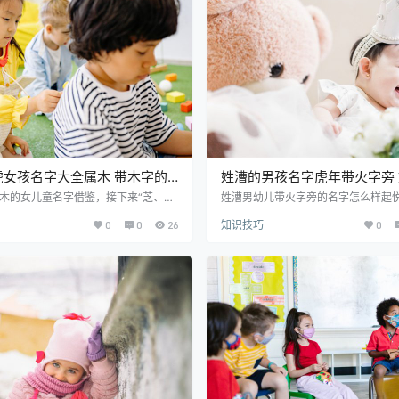
：指年，记录。（zài）指载重、载
铠： ◎ 〔铠甲〕古代的战衣，可以
yǔ shèn 寓意解释…
简作“铠”，如“铁铠”，“首铠”。 …
虎女孩名字大全属木 带木字的
姓漕的男孩名字虎年带火字旁
名字姓氏聂
孩名字大全火字旁
属木的女儿童名字借鉴，接下来“芝、
姓漕男幼儿带火字旁的名字怎么样起
萧、熙、茜、佩、严”这些精品汉字可
“煊、炀、烨、焰、炫”这些字可以看
0
0
26
知识技巧
0
有比较多孩童生来WX缺木，家人们都
母想给娃儿取一个带火字旁的名字，
元素来给幼儿寻觅一个好听洋气的名
当好听动听，也能为稚子带来好YS。
名字会给娃儿带来好运。希望本篇相关
关的文章能够帮到你。 漕姓男孩名字
够帮到你。 聂姓女孩名字精选推荐：
漕煊子 cáo xuān zǐ 寓意解释：煊
è kuàng méi 寓意解释：况：温文儒
大，声势很盛。 子：本义是宝宝，引
兼备、豁达大度 梅：指梅花，取名意为
指下一代的男人、女儿、王子等。取
，志向高洁、清雅脱俗。 聂美榆 ni
善良、勤奋、好学的品德，希望孩子
高…