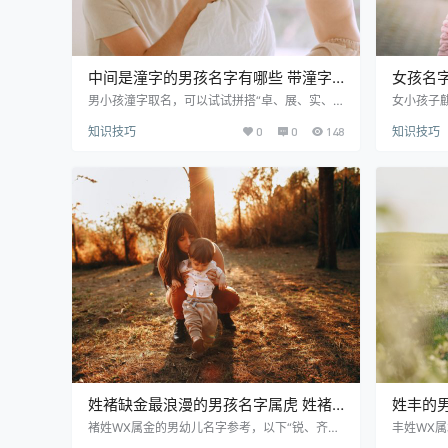
中间是潼字的男孩名字有哪些 带潼字
女孩名
的名字男孩名字
孩名字
男小孩潼字取名，可以试试拼搭“卓、展、实、
女小孩子
怡、玉、久、典、炎”等出色的中文汉字。男小
贺、絮、
知识技巧
0
0
148
知识技巧
娃起名用潼字高贵文雅，所以很多家人在给宝贝
儿童取名
起名时都想巧用。让我们一起学习一下吧。 优质
孩童选美
精选美名推荐： 潼卓 tóng zhuó 寓意解释：
巧吧。 优质
卓：意为高超、杰出、卓越。取名寓意技艺高
解释：卓
超，才华卓越，成大事之人。 潼展 tóng zhǎn
艺高超，才
寓意解释：展：指展开、展现、发展、施展。 实
意解释：
潼 shí tóng 寓意解释：实：意为…
hè qí
姓褚缺金最浪漫的男孩名字属虎 姓褚
姓丰的男
带金名字男孩名字
男孩名
褚姓WX属金的男幼儿名字参考，以下“锐、齐、
丰姓WX
召、师、铮、竣、正、善”这些精品汉字不妨借
献、何、