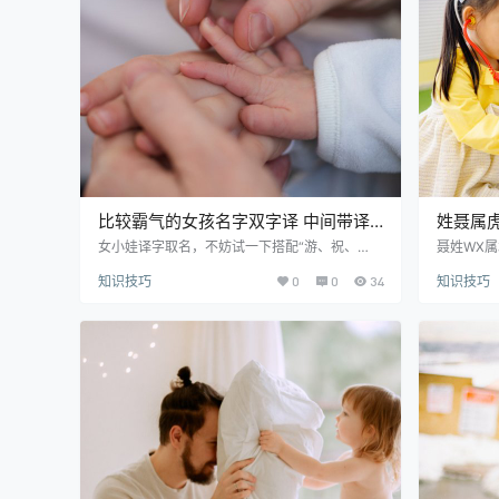
推崇，拥护。 萌顾 méng gù 寓意解释：顾：指
意解释：载
回顾、顾全、顾惜。 萌枢 mén…
体。 禹慎 
比较霸气的女孩名字双字译 中间带译
姓聂属
字的女孩名字属虎
女宝宝
女小娃译字取名，不妨试一下搭配“游、祝、
聂姓WX
璧、如、羡、缤、道、凌”等优良的中文字。女
效、贵、
知识技巧
0
0
34
知识技巧
宝贝起名用译字洋气简单，于是很多父母在给小
以参考。
孩子起名时都想使用。希望下文这篇文章能帮到
想结合木
大家。 优质精选美名推荐： 译游 yì yóu 寓意解
字，期许
释：游：指游泳、游玩、上游。 译祝 yì zhù 寓
的文章能
意解释：祝：意为祝愿、祝福。 译璧 yì bì 寓意
聂况梅 ni
解释：璧：美玉的通称，取名寓意容貌秀美。 译
雅、德才
如 yì rú 寓意解释：如：指…
不屈的品格
è…