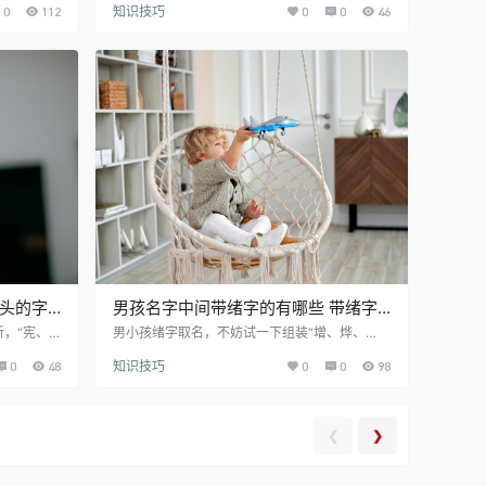
0
112
知识技巧
0
0
46
多家人在给
儿童起名用汉字好听聚财，所以很多父母在给孩
关的文章能
童取名时都想使用。有起名需求的可以详细参考
ào yíng
下。 优质精选美名推荐： 影汉 yǐng hàn 寓意解
 邵星 s
释：影：指影子，又引申为图像、形象。 汉始 h
或能反射光的
àn shǐ 寓意解释：始：指开始，又指始终、始
：指洁净鲜明
创。 汉征 hàn zhēng 寓意解释：征：意为运
行、出征、寻求。 汉北 hàn …
宀头的字
男孩名字中间带绪字的有哪些 带绪字
的男孩名字超梦幻
，“宪、
男小孩绪字取名，不妨试一下组装“增、烨、
得瞧瞧。
松、同、儒、占、交、益”等优秀的汉字。男小
0
48
知识技巧
0
0
98
，这批名字
娃起名用绪字洋气简单，那么大多父母在给宝贝
S。一起来
选美名时都想熟用。在今年出生的孩子，有哪些
。 邬姓女
好名字可以推荐呢，一起来看看吧。 优质精选美
意解释：宪：
名推荐： 耿绪 gěng xù 寓意解释：耿：指光
❮
❯
权威。 邬
明、正直。取名寓意为人光明磊落，正直公道。
为法则、规
绪增 xù zēng 寓意解释：增：指增添、加多。
，博…
烨绪 yè xù 寓意解释：烨：火光，日光，…