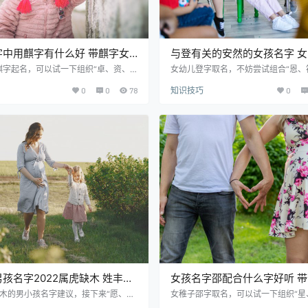
字中用麒字有什么好 带麒字女
与登有关的安然的女孩名字 
优雅大气单
名带登字的有哪些
麒字起名，可以试一下组织“卓、资、
女幼儿登字取名，不妨尝试组合“恩、
汇、雅、远、谊”等优秀的中文字。女
游、退、伊、辞、琴”等优异的好字。
0
0
78
知识技巧
0
用麒字优雅大方，那么比较多家长在给
名用登字洋气内涵，于是许多父母在
名时都想使用。看一下这篇宝宝取名技
字时都想应用。对宝宝起名感兴趣的
精选美名推荐： 麒卓 qí zhuó 寓意
吧。 优质精选美名推荐： 恩登 ēn dē
：意为高超、杰出、卓越。取名寓意技
释：恩：指好处、恩惠、感恩，取名
华卓越，成大事之人。 麒资 qí zī 寓
恩，寓意品德贤良，人品正直之人。 符登 
资：指资源、资本、天资、资历。 贺麒
ng 寓意解释：符：意为符合、记号。 登
 寓意解释：贺：指庆贺、祝贺…
ráo 寓意解释：饶：指富饶、宽…
孩名字2022属虎缺木 姓丰的
女孩名字邵配合什么字好听 
字带木
孩名字稀少又好听
属木的男小孩名字建议，接下来“愿、
女稚子邵字取名，可以试一下组织“星
敢、戬、植、棣、举”这些精品汉字可
允、祝、潭、越、合、涉”等卓越的中