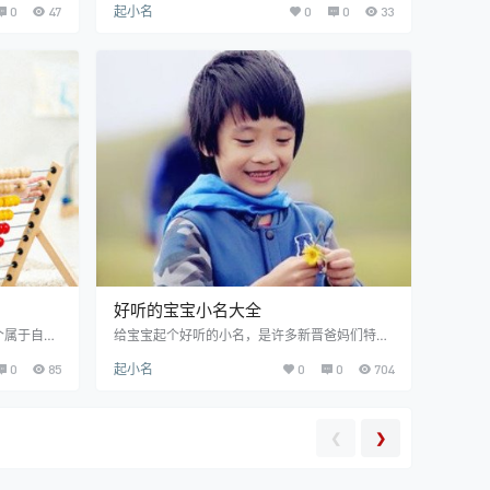
0
47
起小名
0
0
33
一般都会给
小名一定要符合大众的喜爱，好听的男女宝宝小
婴儿健康长
名能让人呼唤起来有一种愉悦的感觉，一般父母
的好听的婴
们都喜欢给孩子用上，那么你会喜欢什么样的小
推荐 小叶
名呢？很多父母在给男女宝宝起小名的时候会在
一种清新脱
网上去参考下别人家的男女宝宝是如何起的好听
檬给人一种
的小名的。下面一起来看看提供的简单好听的男
名，也是希
女宝宝小名大全吧！ 好听的男女宝宝小名精选
[安吉]：吉字是一个…
好听的宝宝小名大全
个属于自己
给宝宝起个好听的小名，是许多新晋爸妈们特别
因为叠字小
乐意的事儿，那可是他们爱情的结晶，如今出生
0
85
起小名
0
0
704
到叠字小名
的宝宝几乎都有一个好听的小名，为了帮助新晋
给孩子起个
爸妈们给宝宝起个符合自己心意的好听的小名，
来看看提供
以下搜集的好听的宝宝小名大全给大家挑选，相
哒的小名不
信总有一个是你喜欢的。 好听的宝宝小名推荐
❮
❯
法 1、起
(星儿) (三月) (锐锐) (虎儿) (洛洛) (小孑) (雷雷)
若要避开叠
(七七) (小瑞) (林林) (斐斐) (鑫鑫) (小张) (侃侃)
”、“仔”
(小南…