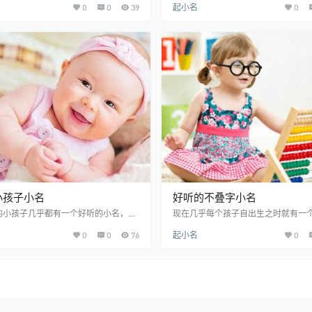
0
0
39
起小名
0
常见的事情了，但是有些家长们也有疑
简直就是一个天使一般的存在。父母
何起个好听的女孩英文小名，也不可能
婴儿取一个好听的小名，寄托着希望
个字母拼起来就行的，想给女宝好听的
大的美好期盼。下面一起来看看提供
，下面一起来参考小编介绍的好听的女
儿小名大全吧！ 好听的婴儿小名大全
文一文吧！ 好听的女孩小名英文推荐
子：适合婴儿起名用，而且叶子给人
h萨拉】希伯来语里“公主”的意思。给宝
俗的感觉，好听有个性。 小柠檬：柠
arah这个名字让人联想到矮小，美
清新、清爽的感觉，而用于孩子的小
的女…
望孩子健康、活泼。…
小孩子小名
好听的不叠字小名
的小孩子几乎都有一个好听的小名，而
现在几乎每个孩子自出生之时就有一
轻爸妈追求个性时尚，一个既好听、又
的小名，而且小名通常以叠字居多，
0
0
76
起小名
0
的小名更能吸引他们。为了帮助家长为
名好听好记。但是也有一些父母考虑
一个好听的小孩子小名，提供了好听的
的重名度，可能会想要避开叠字，要
名起名技巧及可爱好听的小孩子小名大
不是叠字的好听的小名。下面就一起
参考使用。 好听的小孩子小名起名技巧
的好听的不叠字小名起名方法及萌萌
起好听的小孩子小名。可以随性给孩子
叠字大全吧！ 好听的不叠字小名起名方
时尚点的小名。如果想要孩子的小名另
个带修饰字的好听的不叠字小名。倘
，给人一种眼前一亮的感觉，就需要爸
字小名，一般父母们会采用带“小”、“儿