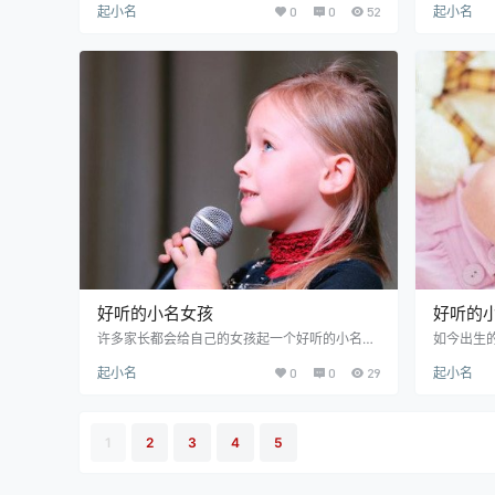
起小名
0
0
52
起小名
了解，在起名字的时候，会举足无措，那么面对
了一个很
世界是使用量最广的英文，起一个英文名字是所
问了，如
有必要的，并且一个好听的英文小名，不仅让他
随便就几
人听起来悦耳，也让孩子自己也喜欢该英文小
英文小名
名。下面小编就来为男孩分享好听的男孩小名英
孩小名英
文推荐和男宝好听的英文小名精选及好听的男孩
【Sara
小名英文流行30强吧！ 好听的男孩小名英文推
宝起名为S
荐 【Anthony】…
丽，卷发
好听的小名女孩
好听的
许多家长都会给自己的女孩起一个好听的小名，
如今出生
因为女孩是上天派来的小天使，也是爸爸妈妈的
且很多年
起小名
0
0
29
起小名
贴心小棉袄，而一个好听的女孩小名才能匹配女
颇具个性
孩子的气质和可爱。那么女孩的小名叫什么好
孩子们取
听？如何给女孩起一个好听的小名呢？相信许多
小孩子小
家长对于这个问题都是一筹莫展的，在这里为大
全供大家
1
2
3
4
5
家准备了好听的小名女孩一文，可以用来借鉴
1、随性
下。 好听的小名女孩（明星版） 1、小糯米。这
起个好听
是杨幂和刘恺威女儿的小名，糯米是黏人的，寓
类有个性