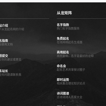
一点心思了…
之类的修饰字…
从龙矩阵
名字指数
站介绍
热门名字指数服务
于从龙起名网的介绍
免费起名
名指南
在线网络起名生成器
站使用文档
商用起名
题提交
周而复始，名字是最好的诠释
交你的建议或意见
命名会
起名艺术共享探讨圈子
系站长
任何问题请联系我
即时运势
相关集合理论知识论点
诗词图谱
古诗词诗人名家大全