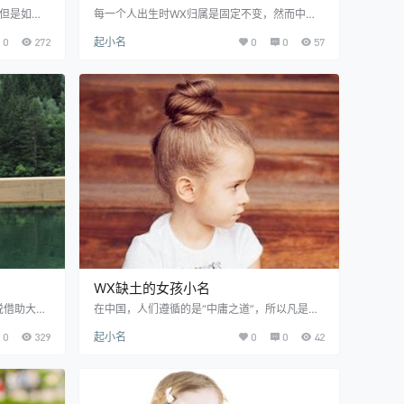
但是如果
每一个人出生时WX归属是固定不变，然而中国
切指的是
讲究的是WX平衡，对于那些WX缺少一些元素
0
272
起小名
0
0
57
表收敛、木
的，就需要通过后天的补救，而大部分的父母会
、土代表中
选择给孩子用起名的方式来弥补，WX缺少火元
是常见的事
素，那么孩子就会没有那么的热情活泼，那么可
个WX缺水
以选择用代表激情、热情的火元素的小名来补
就来看看W
足，那么如果WX缺火的男孩小名怎么起呢？以
名 1、用带
下小编就来为大家介绍WX属火的男孩小名。 W
同的属相来
X缺火的男孩小名方法 1、用WX属火的字。既然
WX有所缺失，那么…
WX缺土的女孩小名
说借助大名
在中国，人们遵循的是“中庸之道”，所以凡是讲
X缺失来取
究一个平衡最好，对人体WX也一样，因此，若
0
329
起小名
0
0
42
象。那么还
是有人WX有缺，如果孩子在WX上有所缺失，那
，首先我
么可以用起名来补足，父母在给孩子起名的时
WX缺水来
候，通常会通过BZ来查询孩子的WX，利用缺什
了。但是如
么补什么的道理来起小名。比如WX缺土的女
一个带有水
孩，家长就会想取一个WX缺土的女孩小名，以