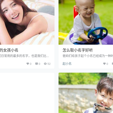
巧 1、根据部首查找WX。在WX属金
元素的名字，以下就来分享了WX属水
对于不识WX属性的家长们有所困难，
名。 WX缺水的女孩小名方法 1、用
长们可…
字来起小名。俗…
木的女孩小名
怎么取小名字好听
们日常用的最多的名字，也是我们比较
爸妈们给孩子起个小名已经成为一种
间用的名字，其实小名和大名一样，需
差不多每个孩子出生时都有属于自己
0
0
52
起小名
0
好听的名字，也需要讲究WXBZ之说，
么各位准爸妈们知道怎么取小名字好
WX来起小名，那么就需要起一个WX匹
其实是至亲的人对孩子表达爱意的一
，比如缺木的小名，就要起带木字旁、
而给孩子起个小名绝对是很多爸妈需
、或者WX属水的小名，今天小编就来说
重要议题，下面就一起来看看提供的
木的女孩小名，对于想要给女孩子起一
小名大全吧！ 怎么取小名字好听方法大
木的小名的朋友们就来看看WX属木的女
望式取个好听的小名。通过给孩子起
 WX缺木的女孩小名方法 1、启用WX
父母对下一代的期望和祝愿。宝妈可
…
的一些期望融入进小…