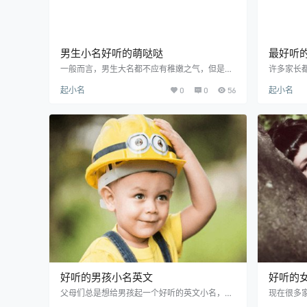
男生小名好听的萌哒哒
最好听
一般而言，男生大名都不应有稚嫩之气，但是男
许多家长
生小名则不一样，稚嫩可爱一点更加亲切，惹人
小名，因
起小名
0
0
56
起小名
怜爱。而且现代人形容男生经常用“萌萌哒”这个
爸爸妈妈
词，指的是太可爱了。那么适用于好听的男生萌
才能匹配
萌哒小名有哪些呢？下面一起来借鉴提供的男生
苦于不知
小名好听的萌哒哒吧！ 男生小名好听的萌哒哒推
一起来看
荐 罗密欧：罗密欧是译自英文名字Romeo，是
的女孩小
莎士比亚悲剧《罗密欧与朱丽叶》里面的男主
给人一种
角，浪漫而又深情，用于小名比较洋气好听，也
光异彩、
引申为一种浪漫、…
名，给人
好听的男孩小名英文
好听的
父母们总是想给男孩起一个好听的英文小名，但
现在很多
是中国人的母语不是英文，自然会有所陌生和不
还不忘起