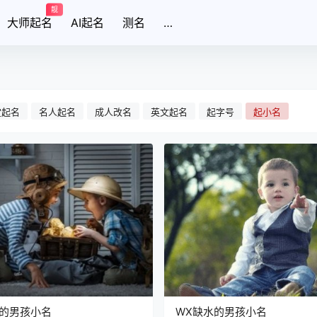
靓
大师起名
AI起名
测名
…
宝起名
名人起名
成人改名
英文起名
起字号
起小名
木的男孩小名
WX缺水的男孩小名