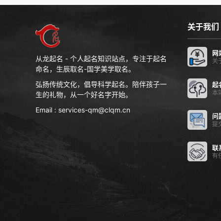
意孩子和父母关系亲切，…
妈们花费
关于我们
网
从龙起名 - 个人起名知识站点，专注于起名
关
命名，生辰取名-国学美学取名。
弘扬传统文化，倡导科学起名。陪伴孩子一
起
本
生的礼物，从一个好名字开始。
Email : services-qm@clqm.cn
问
提
联
有