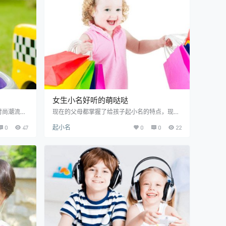
的女孩小
下小编就来分享WX属土的女孩小名。 WX缺土
带水字旁的
的女孩小名技巧 1、利用WX属火的字起小名。火
元素是与土元素…
女生小名好听的萌哒哒
时尚潮流，
现在的父母都掌握了给孩子起小名的特点，现在
的小名。那
给宝贝女儿取小名的时候，首先考虑的因素就是
0
47
起小名
0
0
22
听吗？小名
萌不萌，可爱不可爱，想要取出一个既萌萌哒，
种方式，因
又好听好记的女生小名。小编就给大家推荐萌一
面对的一大
点且好听的女孩名字小名，下面就一起来借鉴下
取个好听的
提供的女生小名好听的萌哒哒吧！ 女生小名好听
全 1、期
的萌哒哒推荐 小松鼠：松鼠是一种非常有灵性的
小名，寄托
小动物，给人驯良、乖巧、机灵之感，父母用小
以把对宝宝
松鼠做女孩小名时，表达了希望女孩长大后聪明
伶俐，乖巧懂事。 …