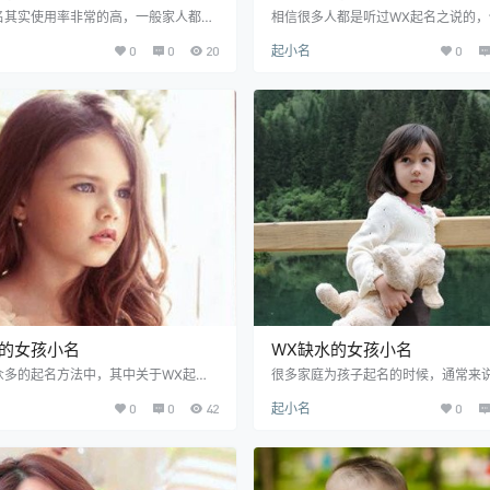
名其实使用率非常的高，一般家人都会
相信很多人都是听过WX起名之说的，
呼唤其孩子的名字，来表示亲密关系，
不是特意的去了解，可能不知道WX确
0
0
20
起小名
0
度。那么在人口众多的中国，如何起一
什么，WX就是“金木水火土”，金代
小名是关键，而比较偏好WX起名的父
代表伸展、水代表润下、火代表炎上
孩子的WX，会想要起一个平衡WX的小
和。而在一个人的YS中遇到WX缺失
WX中有所缺失的，就要补平衡，接下
情，那么如果男孩WX缺水，可以找一
来说说WX缺木的男孩小名起名方法及
的男孩小名在名字中补水，以下我们
男孩小名。 WX缺木的男孩小名 １、
X属水的男孩小名。 WX缺水的男孩小
名来给男孩起小名。植物一般都是有木
水字旁的字来起小名。水补水，用相
以用来给…
补最好，W…
金的女孩小名
WX缺水的女孩小名
众多的起名方法中，其中关于WX起名
很多家庭为孩子起名的时候，通常来
为普遍，也是众多父母们想要通过此方
小名的力量来补全WX，根据孩子的W
0
0
42
起小名
0
子起好名字的方式，而WX起名中分为
小名的。一直以来都是极为常见的现
土”五类元素，讲究的是WX中缺少任
有哪些给WX缺水的女孩起小名的方法
素就是不行，所以因此WX起名也得到
们要了解WX，知道WX的原理，就拿
崇，如果想要WX缺金的女孩小名，就
说，如果水恰好是忌神，那就不能补
WX属金的女孩小名吧。 WX缺金的
果缺少水元素，那么就需要给孩子起