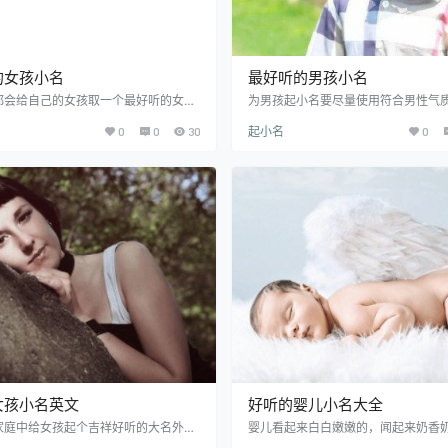
的女孩小名
最好听的男孩小名
都会给自己的女孩取一个最好听的女孩
为男孩起小名要尽量使用符合男性气
为宝贝女孩是上天派来的小天使，也是
如果你希望为自己可爱的男孩取一个
0
0
30
起小名
0
的贴心小棉袄，而一个好听的女孩小名
孩小名，那么就来看看下面由提供的
女孩子的气质和可爱。但是很多爸妈也
孩小名一文吧！ 最好听的男孩小名精
道如何给自己的女孩好听的小名，下面
天：这个名字经常也会用在大名里，
看提供的最好听的女孩小名吧！ 最好听
作小名，寓意表示为天天开心、快乐
名精选推荐 疏影：此名字非常有诗意，
较顺口、好记、而且也不过时。 彬彬
充满意境、充满诗意的感觉，寓意着奇
为“彬彬有礼”，这个小名表示希望他
温婉动人的感觉。 钰莹：运用此诗句起
华、不管做什么都会一切刚刚好，做
一种非常…
的男孩，读起来比较…
女孩小名英文
好听的婴儿小名大全
家庭中给女孩起个吉祥好听的大名外，
婴儿看起来白白嫩嫩的，闻起来奶香
个好听的女孩英文小名，感觉这已经成
人总忍不住逗一逗，亲一亲，捏一捏