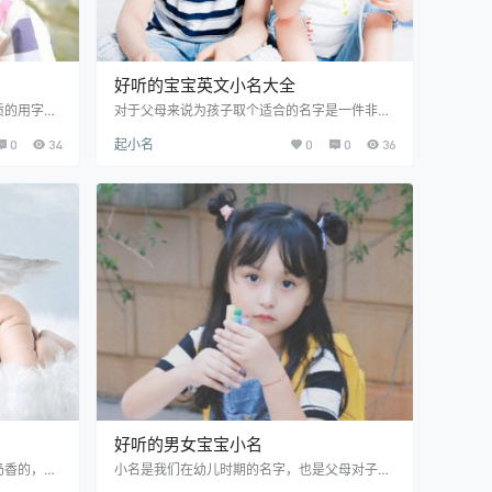
好听的宝宝英文小名大全
质的用字，
对于父母来说为孩子取个适合的名字是一件非常
最好听的男
重要的事情，取小名也是一样的哦。很多父母想
0
34
起小名
0
0
36
最好听的男
要给宝宝取一个好听的英文小名，取好听的宝宝
选推荐 天
英文小名并不是一件难事，只要不选用含义不
其实也可用
好、有歧义的单词就可以！下面一起来看看提供
，读起来比
的好听的宝宝英文小名大全吧！ 好听的宝宝英文
：有个成语
小名大全推荐 ADRIAN：（拉丁文）黑色的意
能拥有才
思。人们将ADRIAN描绘为迷人、阴柔的男子、
一个有风度
敏感、体贴、可爱、富有。 ALEX：为ALEXAN
DER…
好听的男女宝宝小名
奶香的，大
小名是我们在幼儿时期的名字，也是父母对子女
，抱一抱，
亲密的称呼，而且是使用率极其高的称呼，所以