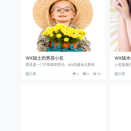
WX属金的男孩小名。 WX缺金的男孩小名 1、用
女孩小名技
WX属土的字起小名。WX是相生相克的，而且土
的字中，
可以生金…
而这时家
WX缺土的男孩小名
WX缺
取名是一门不简单的学问，WX的基本元素有
小名是我
“金、木、水、火、土”五中元素，很多父母在给
亲密人之
起小名
0
0
75
起小名
自己的小孩起名的时候，会考虑自己孩子的W
要起一个
X，根据WX来起名，其实起小名也是一样的，我
如果根据
们得出孩子的WX缺失，然后进行相对应的WX寻
配的小名
字来取小名，从而使用命中所缺WX的字补上，
WX属木
那么WX缺土的男孩小名怎么取？以下就来分享
说WX缺
WX属土的男孩小名。 WX缺土的男孩小名 1、使
个WX属
用带土字旁的字来起小名。要起一个属土的小
孩小名吧！
名，最简单的方法…
属木的字