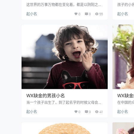
这世界的万事万物都在变化着，都是以阴阳之间
孩子的小
的运动变化为原理，但是所有的事物都要归属于
用小名来
起小名
0
0
55
起小名
WX，WX之间既是相生也是相克的，彼此之间相
增加亲密
互制约着，并且保持着一定的平衡。火元素在W
个好听的
X中代表着活泼、热情、开朗，那么如果孩子的
母，根据
WX中缺少着火元素，那么代表着此孩子会比较
名，那么
的文静，没有活力，为了平和WX，我们必须采
来小编就
取一些方法来补足WX。那WX缺火的女孩要如何
WX属木的
起一个小名呢？那么今天就由为各位家长朋友们
巧用植物
带来关于WX缺火的…
属性，所
WX缺金的男孩小名
WX缺
当一个孩子出生了，到了起名字的时候父母会先
在中国的
给孩子去算一算，看一看孩子的WXBZ，而中国
的方法最
起小名
0
0
41
起小名
的起名方法中包括了WX起名，WX分为“金木水
法来给孩
火土”，而且WX讲究的是平衡关系，所以WX缺
“金木水火
少了无论哪一种元素都是不好的，父母们就会想
何一种元
要通过WX补足来起名，其实小名也是如此，以
广泛的追
下小编就带来WX缺金的男孩小名。请看以下的
一起来看看